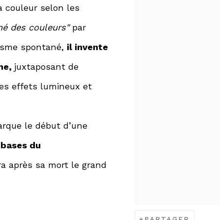
la couleur selon les
né des couleurs"
par
nisme spontané,
il invente
sme,
juxtaposant de
es effets lumineux et
rque le début d’une
 bases du
ra après sa mort le grand
PARTAGER