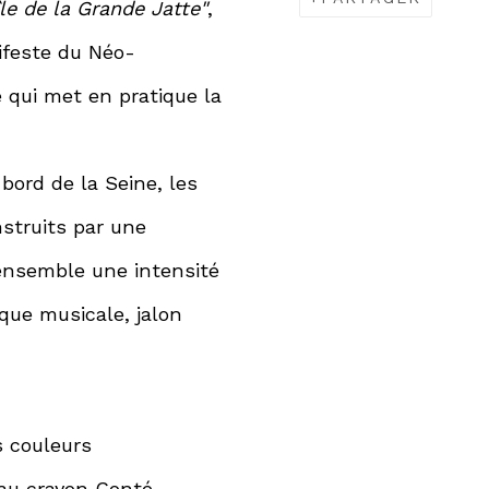
le de la Grande Jatte"
,
ifeste du Néo-
qui met en pratique la
ord de la Seine, les
struits par une
’ensemble une intensité
que musicale, jalon
s couleurs
au crayon Conté