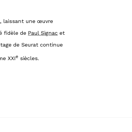
, laissant une œuvre
ié fidèle de
Paul Signac
et
ritage de Seurat continue
e
me XXI
siècles.