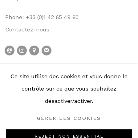
Phone: +33 (0)1 42 65 49 60
Contactez-nous
POLITIQUE DE CONFIDENTIALITÉ
Ce site utilise des cookies et vous donne le
POLITIQUE D'ACCESSIBILITÉ
contrôle sur ce que vous souhaitez
GESTION DES COOKIES
désactiver/activer.
GÉRER LES COOKIES
GÉRER LES COOKIES
COPYRIGHT © GALERIE DE LA PRÉSIDENCE
2026.
REJECT NON ESSENTIAL