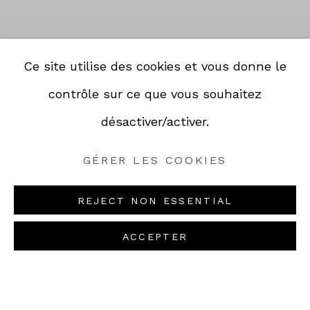
Ce site utilise des cookies et vous donne le
contrôle sur ce que vous souhaitez
désactiver/activer.
RÉOUVERTURE LE
25 AOÛT •
GÉRER LES COOKIES
REOPENING ON
AUGUST 25, 2026
REJECT NON ESSENTIAL
RETROUVEZ-NOUS À LA GALERIE !
- FIND US AT THE GALLERY !
Previou
Next
ACCEPTER
PROCHAINS RENDEZ-VOUS