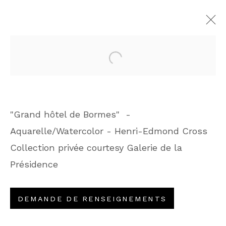
BORMES, COULEURS D'UN
SIÈCLE • CENTENAIRE DU
MUSÉE DE BORMES-LES-
"Grand hôtel de Bormes" -
MIMOSAS
Aquarelle/Watercolor - Henri-Edmond Cross
Collection privée courtesy Galerie de la
PRÊT AU MUSÉE
7 FÉVRIER 2026 - 7 MARS 2027
Présidence
DEMANDE DE RENSEIGNEMENTS