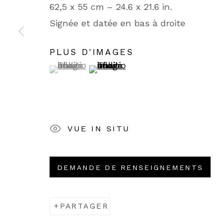
62,5 x 55 cm – 24.6 x 21.6 in.
POLITIQUE DE CONFIDENTIALITÉ
POL
Signée et datée en bas à droite
COPYRIGHT © GALERIE DE LA PRÉSIDENCE 
PLUS D'IMAGES
(View a larger image of thumbnail 1 )
, currently selected.
, currently selected.
, currently selected.
(View a larger image of thumbn
VUE IN SITU
DEMANDE DE RENSEIGNEMENTS
PARTAGER