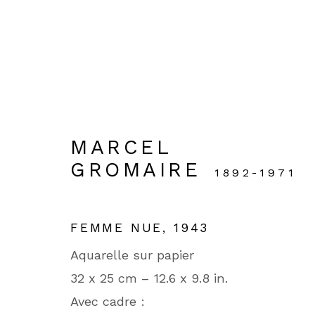
OEUVRES SUR PAPI
MARCEL
GROMAIRE
1892-1971
90 rue du Faubourg Saint-Honoré
D
FEMME NUE
,
1943
75008 Paris
1
Aquarelle sur papier
32 x 25 cm – 12.6 x 9.8 in.
J
Avec cadre :