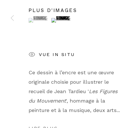
90 rue du Faubourg Saint-Honoré
D
PLUS D'IMAGES
75008 Paris
1
(View a larger image of thumbnail 1 )
, currently selected.
, currently selected.
, currently selected.
(View a larger image of thumbn
J
POLITIQUE DE CONFIDENTIALITÉ
POL
VUE IN SITU
COPYRIGHT © GALERIE DE LA PRÉSIDENCE 
Ce dessin à l’encre est une œuvre
originale choisie pour illustrer le
recueil de Jean Tardieu '
Les Figures
du Mouvement
', hommage à la
peinture et à la musique, deux arts...