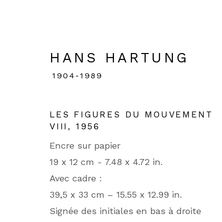
HANS HARTUNG
1904-1989
HANS HARTUNG
1904-
LES FIGURES DU MOUVEMENT
ŒUVRES
BIOGRAPHIE
DEMANDE 
VIII
,
1956
Encre sur papier
19 x 12 cm - 7.48 x 4.72 in.
Avec cadre :
39,5 x 33 cm – 15.55 x 12.99 in.
Signée des initiales en bas à droite