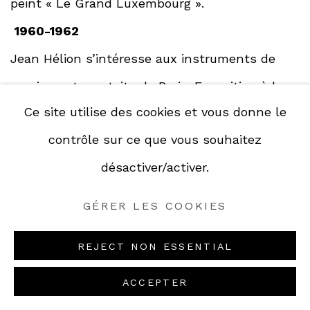
peint « Le Grand Luxembourg ».
1960-1962
Jean Hélion s’intéresse aux instruments de
musique et aux toits de Paris. Exposition à la
Ce site utilise des cookies et vous donne le
galerie Louis Carré, Paris (puis 1979, 1987 et
contrôle sur ce que vous souhaitez
1990). Il achète à Bigeonnette, près de
désactiver/activer.
Chartres, une propriété comportant un grand
atelier.
GÉRER LES COOKIES
1963
REJECT NON ESSENTIAL
Mariage avec Jacqueline Ventadour. Il fréquente
les Halles, peint « Monument pour un boucher
ACCEPTER
» (MNAM-Pompidou).