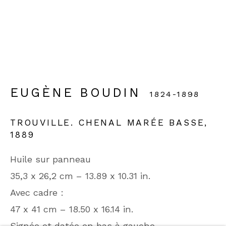
90 rue du Faubourg Saint-Honoré
75008 Paris
Du lundi au vendredi
10h30-13h . 14h-19h
EUGÈNE BOUDIN
1824-1898
Jusqu'à 18h30 le samedi
TROUVILLE. CHENAL MARÉE BASSE
,
Phone: +33 (0)1 42 65 49 60
1889
Contactez-nous
Huile sur panneau
35,3 x 26,2 cm – 13.89 x 10.31 in.
Avec cadre :
47 x 41 cm – 18.50 x 16.14 in.
POLITIQUE DE CONFIDENTIALITÉ
Signée et datée en bas à gauche