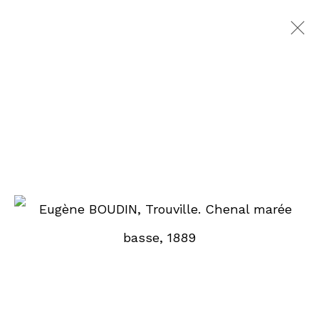
EUGÈNE BOUDIN
1824-1898
ŒUVRES
EXPOSITIONS
VIDÉO
BIOGRAPHIE
DEMANDE D'INFORMATION
PARCOURIR LES ARTISTES