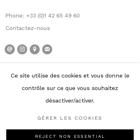
Phone: +33 (0)1 42 65 49 60
Contactez-nous
POLITIQUE DE CONFIDENTIALITÉ
Ce site utilise des cookies et vous donne le
POLITIQUE D'ACCESSIBILITÉ
contrôle sur ce que vous souhaitez
GESTION DES COOKIES
désactiver/activer.
GÉRER LES COOKIES
GÉRER LES COOKIES
COPYRIGHT © GALERIE DE LA PRÉSIDENCE
2026.
REJECT NON ESSENTIAL