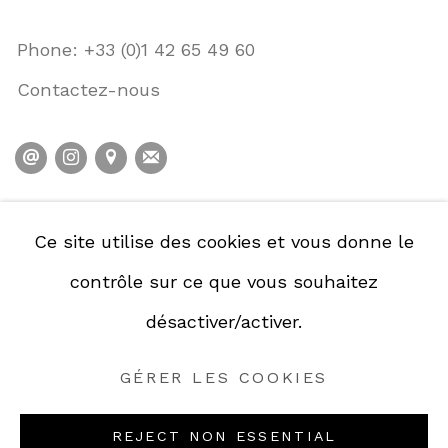
Phone: +33 (0)1 42 65 49 60
Contactez-nous
POLITIQUE DE CONFIDENTIALITÉ
Ce site utilise des cookies et vous donne le
POLITIQUE D'ACCESSIBILITÉ
contrôle sur ce que vous souhaitez
GESTION DES COOKIES
désactiver/activer.
GÉRER LES COOKIES
GÉRER LES COOKIES
COPYRIGHT © GALERIE DE LA PRÉSIDENCE
2026.
REJECT NON ESSENTIAL