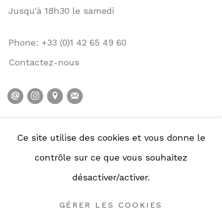
Jusqu'à 18h30 le samedi
Phone: +33 (0)1 42 65 49 60
Contactez-nous
POLITIQUE DE CONFIDENTIALITÉ
Ce site utilise des cookies et vous donne le
POLITIQUE D'ACCESSIBILITÉ
contrôle sur ce que vous souhaitez
GESTION DES COOKIES
désactiver/activer.
GÉRER LES COOKIES
GÉRER LES COOKIES
COPYRIGHT © GALERIE DE LA PRÉSIDENCE