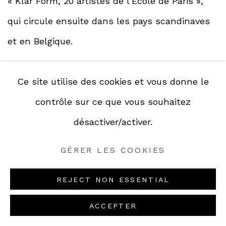
« Klar Form, 20 artistes de l’École de Paris »,
qui circule ensuite dans les pays scandinaves
et en Belgique.
Ce site utilise des cookies et vous donne le
En 1952, il se consacre entièrement à la
contrôle sur ce que vous souhaitez
peinture grâce à un contrat avec la galerie
désactiver/activer.
Bing, et son œuvre compte déjà de fidèles
collectionneurs.
GÉRER LES COOKIES
REJECT NON ESSENTIAL
Alors qu’il expose à l’étranger galerie Ex-Libris
Bruxelles, Circle & Square Galleries à New York
ACCEPTER
que dirige Jean Larcade (c’est sa première