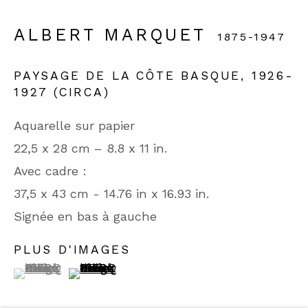
90 rue du Faubourg Saint-Honoré
ALBERT MARQUET
1875-1947
75008 Paris
PAYSAGE DE LA CÔTE BASQUE
,
1926-
Du lundi au vendredi
1927 (CIRCA)
10h30-13h . 14h-19h
Aquarelle sur papier
Jusqu'à 18h30 le samedi
22,5 x 28 cm – 8.8 x 11 in.
Avec cadre :
Phone: +33 (0)1 42 65 49 60
37,5 x 43 cm - 14.76 in x 16.93 in.
Contactez-nous
Signée en bas à gauche
PLUS D'IMAGES
(View a larger image of thumbnail 1 )
, currently selected.
, currently selected.
, currently selected.
(View a larger image of thumbnail 2 )
POLITIQUE DE CONFIDENTIALITÉ