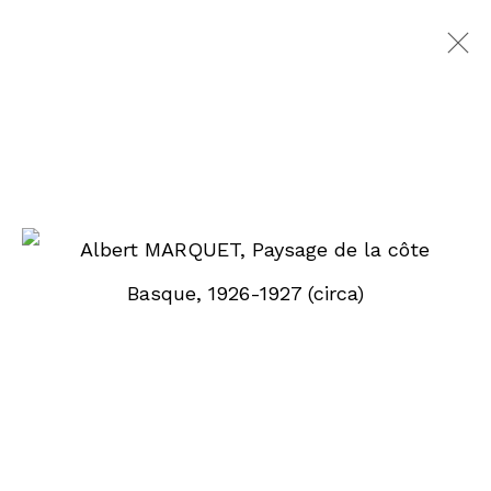
ALBERT MARQUET
1875-1947
ŒUVRES
EXPOSITIONS
VIDÉO
BIOGRAPHIE
DEMANDE D'INFORMATION
PARCOURIR LES ARTISTES